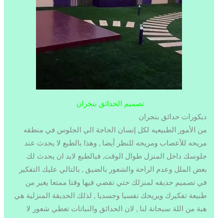
تصميم الحدائق بنجران
ديكورات حدائق بنجران
من الأمور الطبيعيه لكل إنسان الحاجة الي الجلوس في منطقه
مريحه للأعصاب ومريحه للنظر أيضا , وهذا بالطبع لا يحدث عند
جلوسك داخل المنزل طوال الوقت, فبالطبع لابد ان يحدث لك
بعض الملل وعدم الراحة والشعور بالضيق , بالتالي عليك التفكير
في تصميم حديقه لمنزلك حتي تقضي فيها وقتا ممتعا يغير من
طبيعة تفكيرك ويريحك نفسيا وجسديا , لذلك الحديقة المنزلية هي
هبة من اللة سبحانة لنا , لان الحدائق والنباتات تعطي شعور لا