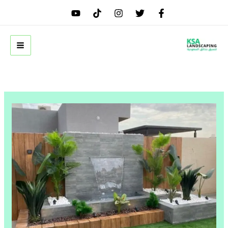
خطي
لى
لمحتوى