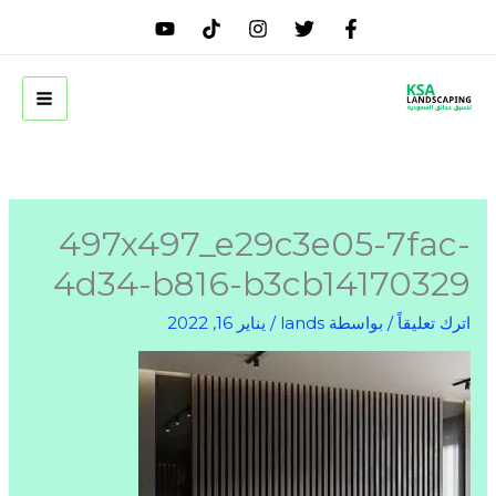
خطي
لى
لمحتوى
497x497_e29c3e05-7fac-
4d34-b816-b3cb14170329
اترك تعليقاً
/ بواسطة
lands
/
يناير 16, 2022