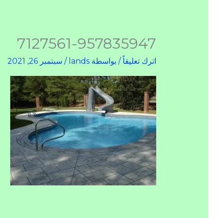
7127561-957835947
اترك تعليقاً
/ بواسطة
lands
/
سبتمبر 26, 2021