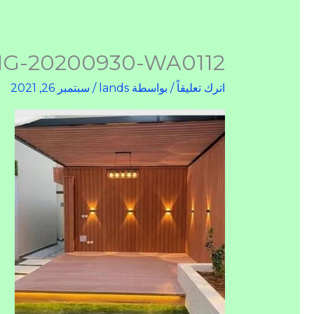
MG-20200930-WA0112
اترك تعليقاً
/ بواسطة
lands
/
سبتمبر 26, 2021