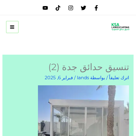
خطي
لى
لمحتوى
تنسيق حدائق جدة (2)
اترك تعليقاً
/ بواسطة
lands
/
فبراير 6, 2025