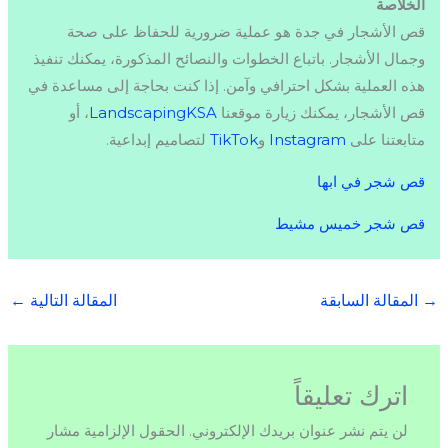
الخلاصة
قص الأشجار في جدة هو عملية ضرورية للحفاظ على صحة
وجمال الأشجار. باتباع الخطوات والنصائح المذكورة، يمكنك تنفيذ
هذه العملية بشكل احترافي وآمن. إذا كنت بحاجة إلى مساعدة في
قص الأشجار، يمكنك زيارة موقعنا
LandscapingKSA
، أو
متابعتنا على
Instagram
و
TikTok
لتصاميم إبداعية.
قص شجر في ابها
قص شجر خميس مشيط
→
المقالة السابقة
المقالة التالية
←
اترك تعليقاً
لن يتم نشر عنوان بريدك الإلكتروني.
الحقول الإلزامية مشار