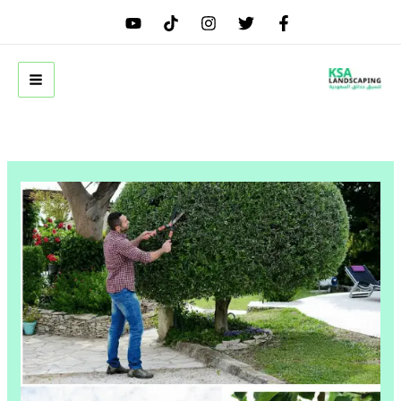
خطي
لى
لمحتوى