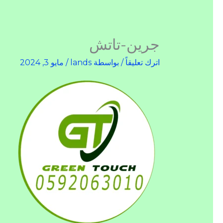
جرين-تاتش
اترك تعليقاً
/ بواسطة
lands
/
مايو 3, 2024