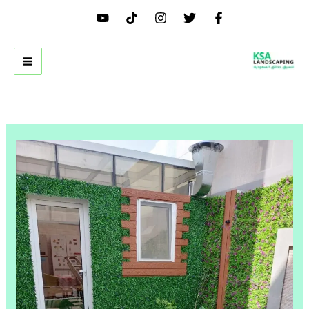
خطي
لى
لمحتوى