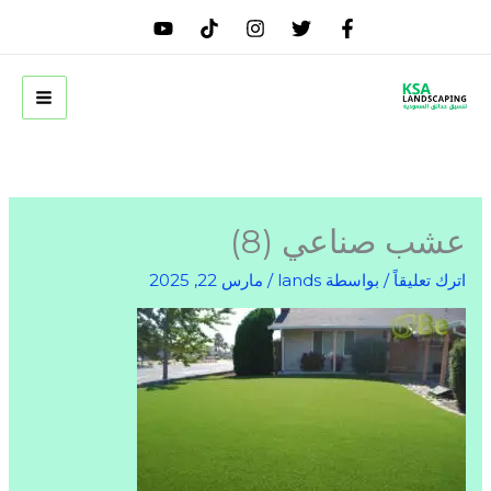
خطي
لى
لمحتوى
عشب صناعي (8)
اترك تعليقاً
/ بواسطة
lands
/
مارس 22, 2025