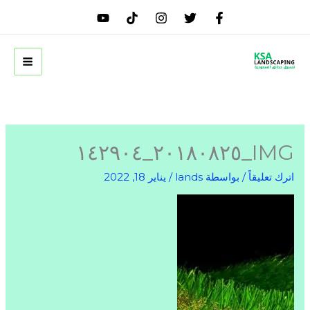
خطي
لى
لمحتوى
IMG_٢٠١٨٠٨٢٥_١٤٢٩٠٤
اترك تعليقاً
/ بواسطة
lands
/
يناير 18, 2022