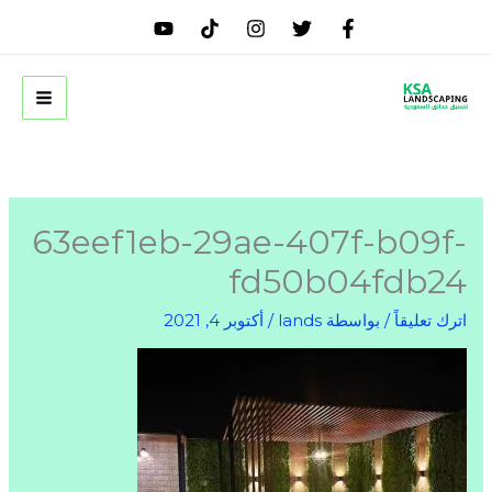
خطي
لى
لمحتوى
63eef1eb-29ae-407f-b09f-
fd50b04fdb24
اترك تعليقاً
/ بواسطة
lands
/
أكتوبر 4, 2021