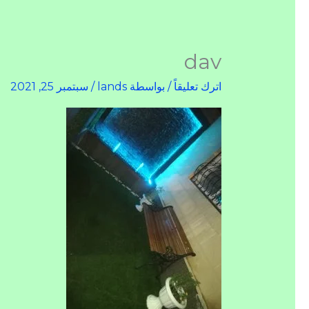
dav
اترك تعليقاً
/ بواسطة
lands
/
سبتمبر 25, 2021