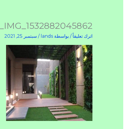
_IMG_1532882045862
اترك تعليقاً
/ بواسطة
lands
/
سبتمبر 25, 2021