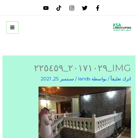
خطي
لى
لمحتوى
IMG_٢٠١٧١٠٢٩_٢٢٥٤٥٩
اترك تعليقاً
/ بواسطة
lands
/
سبتمبر 25, 2021