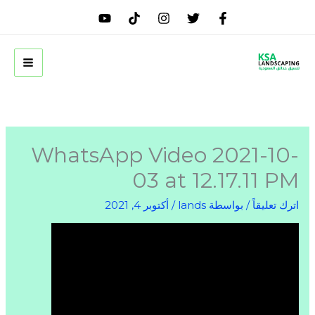
خطي
لى
لمحتوى
WhatsApp Video 2021-10-
03 at 12.17.11 PM
اترك تعليقاً
/ بواسطة
lands
/
أكتوبر 4, 2021
مشغل
الفيديو