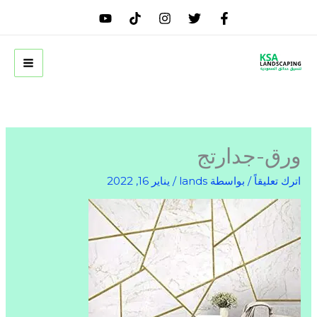
خطي
لى
لمحتوى
ورق-جدارتج
اترك تعليقاً
/ بواسطة
lands
/
يناير 16, 2022